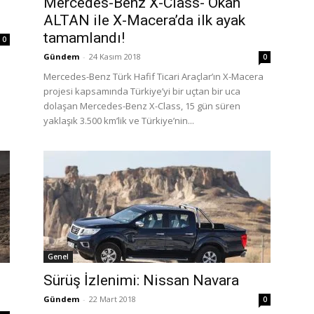
Mercedes-Benz X-Class- Okan
ALTAN ile X-Macera’da ilk ayak
tamamlandı!
0
Gündem
-
24 Kasım 2018
0
Mercedes-Benz Türk Hafif Ticari Araçlar’ın X-Macera
projesi kapsamında Türkiye’yi bir uçtan bir uca
dolaşan Mercedes-Benz X-Class, 15 gün süren
yaklaşık 3.500 km’lik ve Türkiye’nin...
Genel
Sürüş İzlenimi: Nissan Navara
Gündem
-
22 Mart 2018
0