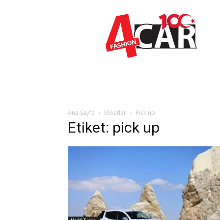
www.Fashion4car.com
Ana Sayfa
Etiketler
Pick up
Etiket: pick up