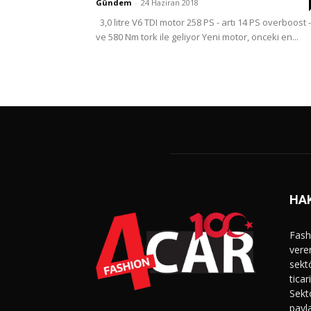
Gündem
-
24 Haziran 2018
3,0 litre V6 TDI motor 258 PS - artı 14 PS overboost -
ve 580 Nm tork ile geliyor Yeni motor, önceki en...
HA
Fash
vere
sekt
ticar
Sekt
payla