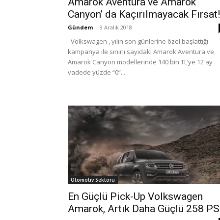
Amarok Aventura ve Amarok
Canyon’ da Kaçırılmayacak Fırsat!
Gündem
-
9 Aralık 2018
Volkswagen , yılın son günlerine özel başlattığı
kampanya ile sınırlı sayıdaki Amarok Aventura ve
Amarok Canyon modellerinde 140 bin TL’ye 12 ay
vadede yüzde “0”...
Otomotiv Sektörü
En Güçlü Pick-Up Volkswagen
Amarok, Artık Daha Güçlü 258 PS