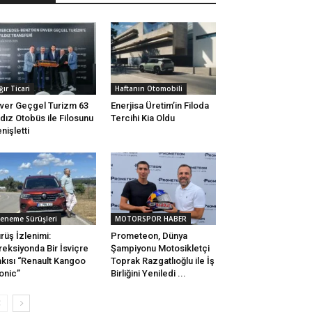
ğır Ticari
Haftanın Otomobili
ver Geçgel Turizm 63
Enerjisa Üretim’in Filoda
ldız Otobüs ile Filosunu
Tercihi Kia Oldu
nişletti
eneme Sürüşleri
MOTORSPOR HABER
rüş İzlenimi:
Prometeon, Dünya
reksiyonda Bir İsviçre
Şampiyonu Motosikletçi
kısı “Renault Kangoo
Toprak Razgatlıoğlu ile İş
onic”
Birliğini Yeniledi ...