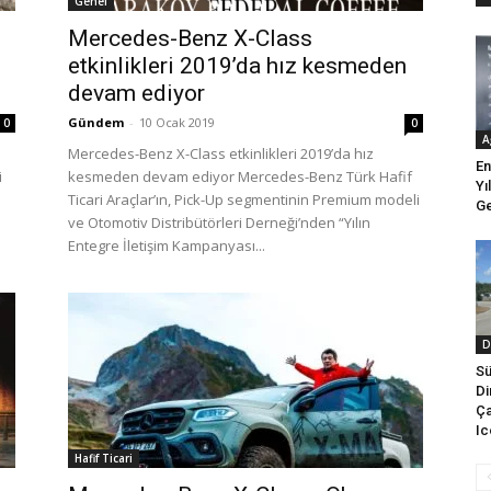
Genel
Mercedes-Benz X-Class
etkinlikleri 2019’da hız kesmeden
devam ediyor
Gündem
-
10 Ocak 2019
0
0
A
Mercedes-Benz X-Class etkinlikleri 2019’da hız
En
i
kesmeden devam ediyor Mercedes-Benz Türk Hafif
Yı
Ticari Araçlar’ın, Pick-Up segmentinin Premium modeli
Ge
ve Otomotiv Distribütörleri Derneği’nden “Yılın
Entegre İletişim Kampanyası...
D
Sü
Di
Ça
Ic
Hafif Ticari