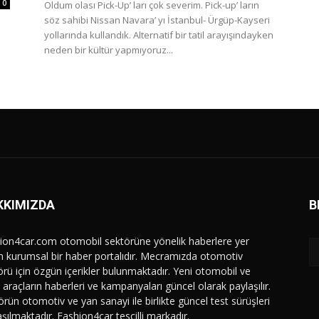
0
Oldum olası Pick-Up’ ları çok severim. Pick-up’ ların
söz sahibi Nissan Navara’ yı İstanbul- Ürgüp-Kayseri
yollarında kullandık. Alternatif bir tatil arayışındayken
neden bir kültür yapmıyoruz...
KKIMIZDA
B
ion4car.com otomobil sektörüne yönelik haberlere yer
n kurumsal bir haber portalıdır. Mecramızda otomotiv
örü için özgün içerikler bulunmaktadır. Yeni otomobil ve
i araçların haberleri ve kampanyaları güncel olarak paylaşılır.
örün otomotiv ve yan sanayi ile birlikte güncel test sürüşleri
şılmaktadır. Fashion4car tescilli markadır.