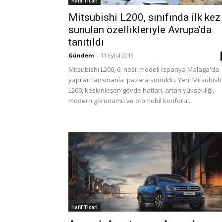
Hafif Ticari
Mitsubishi L200, sınıfında ilk kez
sunulan özellikleriyle Avrupa’da
tanıtıldı
Gündem
-
11 Eylül 2019
Mitsubishi L200, 6. nesil modeli İspanya Malaga'da
yapılan lansmanla pazara sunuldu. Yeni Mitsubish
L200, keskinleşen gövde hatları, artan yüksekliği,
modern görünümü ve otomobil konforu...
Hafif Ticari