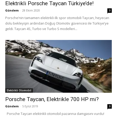
Elektrikli Porsche Taycan Türkiye’de!
Gündem
-
28 Ekim 2020
0
Porsche’nin tamamen elektrikli ilk spor otomobili Taycan, heyecan
dolu bekleyişin ardından Doğuş Otomotiv güvencesi ile Türkiye’ye
geldi. Taycan 4S, Turbo ve Turbo S modelleri...
Elektrikli Otomobil
Porsche Taycan, Elektrikle 700 HP mi?
Gündem
-
5 Eylül 2019
0
Porsche Taycan elektrikli otomobil pazarına damgasını vurdu!