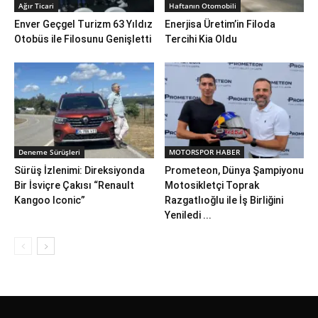
Ağır Ticari
Haftanın Otomobili
Enver Geçgel Turizm 63 Yıldız
Enerjisa Üretim’in Filoda
Otobüs ile Filosunu Genişletti
Tercihi Kia Oldu
Deneme Sürüşleri
MOTORSPOR HABER
Sürüş İzlenimi: Direksiyonda
Prometeon, Dünya Şampiyonu
Bir İsviçre Çakısı “Renault
Motosikletçi Toprak
Kangoo Iconic”
Razgatlıoğlu ile İş Birliğini
Yeniledi ...