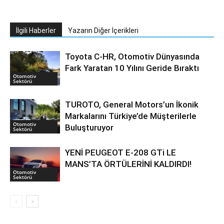
İlgili Haberler
Yazarın Diğer İçerikleri
Toyota C-HR, Otomotiv Dünyasında
Fark Yaratan 10 Yılını Geride Bıraktı
Otomotiv
Sektörü
TUROTO, General Motors’un İkonik
Markalarını Türkiye’de Müşterilerle
Otomotiv
Buluşturuyor
Sektörü
YENİ PEUGEOT E-208 GTi LE
MANS’TA ÖRTÜLERİNİ KALDIRDI!
Otomotiv
Sektörü