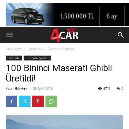
Ana Sayfa
Otomobil
Otomotiv Sektörü
Otomobil
Otomotiv Sektörü
100 Bininci Maserati Ghibli
Üretildi!
Yazar
Gündem
-
29 Eylül 2019
2710
0