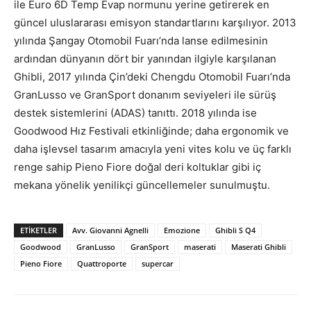
ile Euro 6D Temp Evap normunu yerine getirerek en
güncel uluslararası emisyon standartlarını karşılıyor. 2013
yılında Şangay Otomobil Fuarı’nda lanse edilmesinin
ardından dünyanın dört bir yanından ilgiyle karşılanan
Ghibli, 2017 yılında Çin’deki Chengdu Otomobil Fuarı’nda
GranLusso ve GranSport donanım seviyeleri ile sürüş
destek sistemlerini (ADAS) tanıttı. 2018 yılında ise
Goodwood Hız Festivali etkinliğinde; daha ergonomik ve
daha işlevsel tasarım amacıyla yeni vites kolu ve üç farklı
renge sahip Pieno Fiore doğal deri koltuklar gibi iç
mekana yönelik yenilikçi güncellemeler sunulmuştu.
ETIKETLER
Avv. Giovanni Agnelli
Emozione
Ghibli S Q4
Goodwood
GranLusso
GranSport
maserati
Maserati Ghibli
Pieno Fiore
Quattroporte
supercar