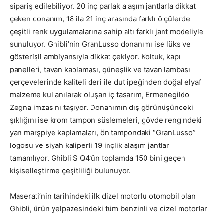
sipariş edilebiliyor. 20 inç parlak alaşım jantlarla dikkat
çeken donanım, 18 ila 21 inç arasında farklı ölçülerde
çeşitli renk uygulamalarına sahip altı farklı jant modeliyle
sunuluyor. Ghibli’nin GranLusso donanımı ise lüks ve
gösterişli ambiyansıyla dikkat çekiyor. Koltuk, kapı
panelleri, tavan kaplaması, güneşlik ve tavan lambası
çerçevelerinde kaliteli deri ile dut ipeğinden doğal elyaf
malzeme kullanılarak oluşan iç tasarım, Ermenegildo
Zegna imzasını taşıyor. Donanımın dış görünüşündeki
şıklığını ise krom tampon süslemeleri, gövde rengindeki
yan marşpiye kaplamaları, ön tampondaki “GranLusso”
logosu ve siyah kaliperli 19 inçlik alaşım jantlar
tamamlıyor. Ghibli S Q4’ün toplamda 150 bini geçen
kişiselleştirme çeşitliliği bulunuyor.
Maserati’nin tarihindeki ilk dizel motorlu otomobil olan
Ghibli, ürün yelpazesindeki tüm benzinli ve dizel motorlar