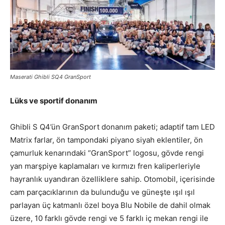
Maserati Ghibli SQ4 GranSport
Lüks ve sportif donanım
Ghibli S Q4’ün GranSport donanım paketi; adaptif tam LED
Matrix farlar, ön tampondaki piyano siyah eklentiler, ön
çamurluk kenarındaki “GranSport” logosu, gövde rengi
yan marşpiye kaplamaları ve kırmızı fren kaliperleriyle
hayranlık uyandıran özelliklere sahip. Otomobil, içerisinde
cam parçacıklarının da bulunduğu ve güneşte ışıl ışıl
parlayan üç katmanlı özel boya Blu Nobile de dahil olmak
üzere, 10 farklı gövde rengi ve 5 farklı iç mekan rengi ile