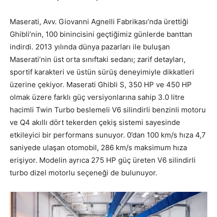
Maserati, Avv. Giovanni Agnelli Fabrikası’nda ürettiği
Ghibli’nin, 100 binincisini geçtiğimiz günlerde banttan
indirdi. 2013 yılında dünya pazarları ile buluşan
Maserati’nin üst orta sınıftaki sedanı; zarif detayları,
sportif karakteri ve üstün sürüş deneyimiyle dikkatleri
üzerine çekiyor.
Maserati Ghibli S, 350 HP ve 450 HP
olmak üzere farklı güç versiyonlarına sahip 3.0 litre
hacimli Twin Turbo beslemeli V6 silindirli benzinli motoru
ve Q4 akıllı dört tekerden çekiş sistemi sayesinde
etkileyici bir performans sunuyor. 0’dan 100 km/s hıza 4,7
saniyede ulaşan otomobil, 286 km/s maksimum hıza
erişiyor. Modelin ayrıca 275 HP güç üreten V6 silindirli
turbo dizel motorlu seçeneği de bulunuyor.