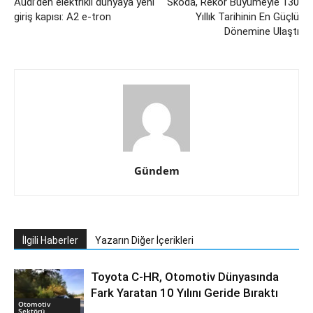
Audi’den elektrikli dünyaya yeni
Skoda, Rekor Büyümeyle 130
giriş kapısı: A2 e-tron
Yıllık Tarihinin En Güçlü
Dönemine Ulaştı
Gündem
İlgili Haberler
Yazarın Diğer İçerikleri
Toyota C-HR, Otomotiv Dünyasında
Fark Yaratan 10 Yılını Geride Bıraktı
Otomotiv
Sektörü