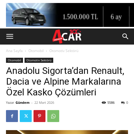
Ana Sayfa
Otomobil
Otomotiv Sektörü
Otomobil
Otomotiv Sektörü
Anadolu Sigorta’dan Renault,
Dacia ve Alpine Markalarına
Özel Kasko Çözümleri
Yazar
Gündem
-
22 Mart 2026
5586
0