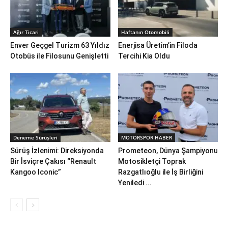
Ağır Ticari
Haftanın Otomobili
Enver Geçgel Turizm 63 Yıldız
Enerjisa Üretim’in Filoda
Otobüs ile Filosunu Genişletti
Tercihi Kia Oldu
Deneme Sürüşleri
MOTORSPOR HABER
Sürüş İzlenimi: Direksiyonda
Prometeon, Dünya Şampiyonu
Bir İsviçre Çakısı “Renault
Motosikletçi Toprak
Kangoo Iconic”
Razgatlıoğlu ile İş Birliğini
Yeniledi ...