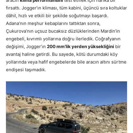
aracın
klima performansını
test etmek için harika bir
fırsattı. Jogger’ın kliması, tüm kabini, üçüncü sıra koltuklar
dâhil, hızlı ve etkili bir şekilde soğutmayı başardı.
Adana’nın meşhur kebaplarını tattıktan sonra,
Çukurova’nın uçsuz bucaksız düzlüklerinden Mardin’in
engebeli, kıvrımlı yollarına doğru ilerledik. Coğrafyanın
değişimi, Jogger’ın
200 mm’lik yerden yüksekliğini
bir
avantaj haline getirdi. Bu sayede, kötü durumdaki köy
yollarında veya hafif engebelerde bile aracın altını sürtme
endişesi taşımadık.