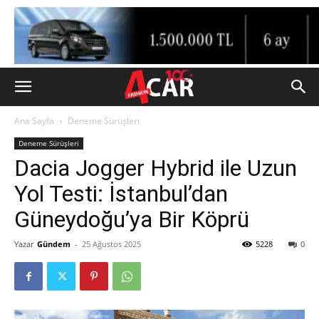
Ana Sayfa
Deneme Sürüşleri
Deneme Sürüşleri
Dacia Jogger Hybrid ile Uzun
Yol Testi: İstanbul’dan
Güneydoğu’ya Bir Köprü
Yazar
Gündem
-
25 Ağustos 2025
5228
0