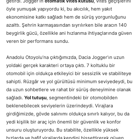
getirdi. Jogger’ın
otomatik vites kutusu
, vites geçişlerini
öyle yumuşak yapıyordu ki, bu akıcılık, hem yakıt
ekonomisine katkı sağladı hem de sürüş yorgunluğunu
azalttı. Şehrin karmaşasından sıyrılırken bile aracın 140
beygirlik gücü, özellikle ani hızlanma ihtiyaçlarında güven
veren bir performans sundu.
Anadolu Otoyolu’na çıktığımızda, Dacia Jogger’ın uzun
yoldaki gerçek karakteri ortaya çıktı. 7 koltuklu bir
otomobil için oldukça etkileyici bir sessizlik ve stabiliteye
sahipti. Rüzgâr ve yol gürültüsü minimum seviyedeydi, bu
da uzun sohbetlere ve rahat bir sürüş deneyimine olanak
sağladı.
Yol tutuşu
, segmentindeki bir otomobilden
beklenebilecek seviyelerin üzerindeydi. Virajlara
girdiğimizde, gövde salınımı oldukça sınırlı kalıyor, bu da
yedi kişilik bir araç için önemli bir güvenlik ve konfor
unsuru oluşturuyordu. Bu stabilite, özellikle yüksek
hızlarda ve hafif virajlarda kendini hissettirerek güven