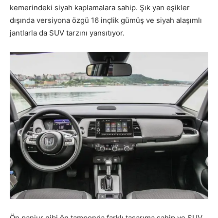
kemerindeki siyah kaplamalara sahip. Şık yan eşikler
dışında versiyona özgü 16 inçlik gümüş ve siyah alaşımlı
jantlarla da SUV tarzını yansıtıyor.
Ön panjur gibi ön tamponda farklı tasarıma sahip ve SUV