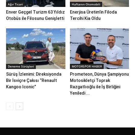
Ağır Ticari
Haftanın Otomobili
Enver Geçgel Turizm 63 Yıldız
Enerjisa Üretim’in Filoda
Otobüs ile Filosunu Genişletti
Tercihi Kia Oldu
Deneme Sürüşleri
MOTORSPOR HABER
Sürüş İzlenimi: Direksiyonda
Prometeon, Dünya Şampiyonu
Bir İsviçre Çakısı “Renault
Motosikletçi Toprak
Kangoo Iconic”
Razgatlıoğlu ile İş Birliğini
Yeniledi ...