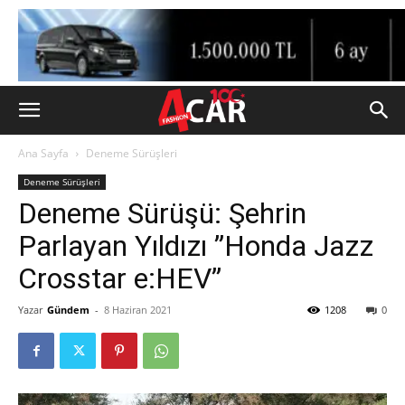
Ana Sayfa
Deneme Sürüşleri
Deneme Sürüşleri
Deneme Sürüşü: Şehrin
Parlayan Yıldızı ”Honda Jazz
Crosstar e:HEV”
Yazar
Gündem
-
8 Haziran 2021
1208
0