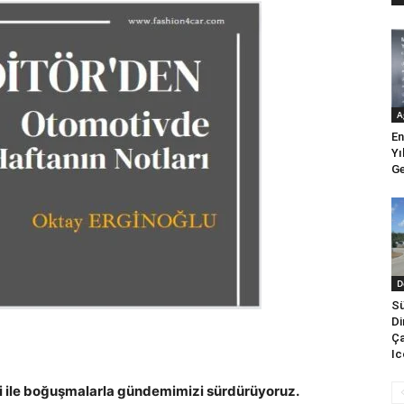
A
En
Yı
Ge
D
Sü
Di
Ça
Ic
 ile boğuşmalarla gündemimizi sürdürüyoruz.