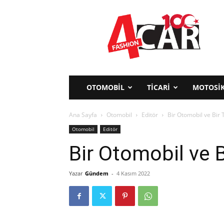
www.Fashion4car.com
OTOMOBİL
TİCARİ
MOTOSİK
Ana Sayfa
Otomobil
Editör
Bir Otomobil ve Bir 
Otomobil
Editör
Bir Otomobil ve B
Yazar
Gündem
-
4 Kasım 2022