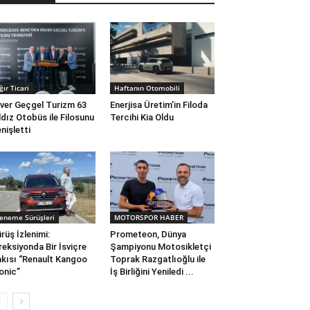
ğır Ticari
Haftanın Otomobili
ver Geçgel Turizm 63
Enerjisa Üretim’in Filoda
ldız Otobüs ile Filosunu
Tercihi Kia Oldu
nişletti
eneme Sürüşleri
MOTORSPOR HABER
rüş İzlenimi:
Prometeon, Dünya
reksiyonda Bir İsviçre
Şampiyonu Motosikletçi
kısı “Renault Kangoo
Toprak Razgatlıoğlu ile
onic”
İş Birliğini Yeniledi ...