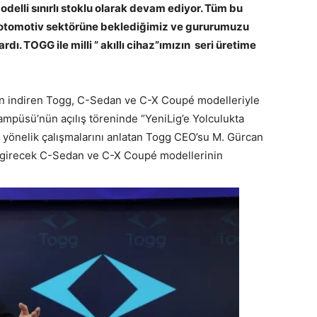
elli sınırlı stoklu olarak devam ediyor. Tüm bu
rk otomotiv sektörüne beklediğimiz ve gururumuzu
dı. TOGG ile milli ” akıllı cihaz”ımızın seri üretime
ndan indiren Togg, C-Sedan ve C-X Coupé modelleriyle
i Kampüsü’nün açılış töreninde “YeniLig’e Yolculukta
 yönelik çalışmalarını anlatan Togg CEO’su M. Gürcan
a girecek C-Sedan ve C-X Coupé modellerinin