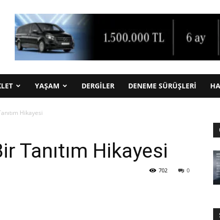
LET
YAŞAM
DERGİLER
DENEME SÜRÜŞLERI
HA
Tanıtım Hikayesi
ir Tanıtım Hikayesi
702
0