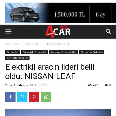
Ana Sayfa
Otomobil
Elektrikli Otomobil
Otomobil
Elektrikli Otomobil
Konsept Otomobiller
Otomotiv Sektörü
Yeni Otomobiller
Elektrikli aracın lideri belli
oldu: NISSAN LEAF
Yazar
Gündem
-
18 Ekim 2018
4728
0