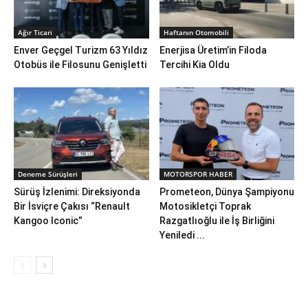
Ağır Ticari
Haftanın Otomobili
Enver Geçgel Turizm 63 Yıldız
Enerjisa Üretim’in Filoda
Otobüs ile Filosunu Genişletti
Tercihi Kia Oldu
Deneme Sürüşleri
MOTORSPOR HABER
Sürüş İzlenimi: Direksiyonda
Prometeon, Dünya Şampiyonu
Bir İsviçre Çakısı “Renault
Motosikletçi Toprak
Kangoo Iconic”
Razgatlıoğlu ile İş Birliğini
Yeniledi ...