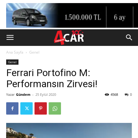
Ana Sayfa
Genel
Genel
Ferrari Portofino M:
Performansın Zirvesi!
Yazar
Gündem
-
25 Eylül 2020
4568
0