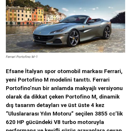
Ferrari Portofino M-1
Efsane İtalyan spor otomobil markası Ferrari,
yeni Portofino M modelini tanıttı. Ferrari
Portofino’nun bir anlamda makyajlı versiyonu
olarak da dikkat çeken Portofino M,
dinamik
dış tasarım detayları ve üst üste 4 kez
“Uluslararası Yılın Motoru” seçilen 3855 cc’lik
620 HP gücündeki V8 turbo motoruyla
performans ve keyifli sürüş arayanlara cevap