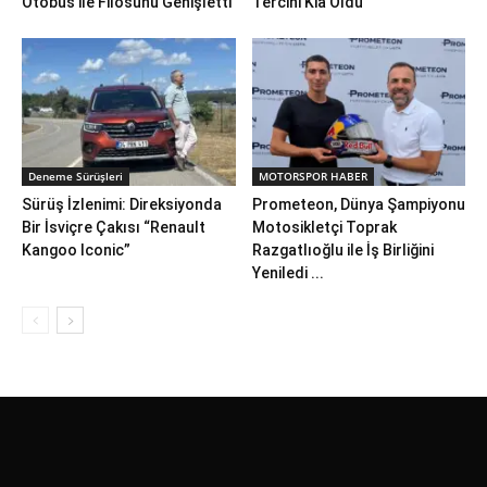
Otobüs ile Filosunu Genişletti
Tercihi Kia Oldu
Deneme Sürüşleri
MOTORSPOR HABER
Sürüş İzlenimi: Direksiyonda
Prometeon, Dünya Şampiyonu
Bir İsviçre Çakısı “Renault
Motosikletçi Toprak
Kangoo Iconic”
Razgatlıoğlu ile İş Birliğini
Yeniledi ...