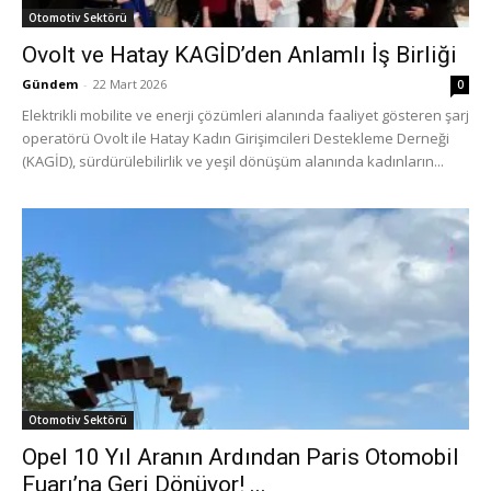
Otomotiv Sektörü
Ovolt ve Hatay KAGİD’den Anlamlı İş Birliği
Gündem
-
22 Mart 2026
0
Elektrikli mobilite ve enerji çözümleri alanında faaliyet gösteren şarj
operatörü Ovolt ile Hatay Kadın Girişimcileri Destekleme Derneği
(KAGİD), sürdürülebilirlik ve yeşil dönüşüm alanında kadınların...
Otomotiv Sektörü
Opel 10 Yıl Aranın Ardından Paris Otomobil
Fuarı’na Geri Dönüyor! ...