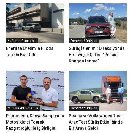
Haftanın Otomobili
Deneme Sürüşleri
Enerjisa Üretim’in Filoda
Sürüş İzlenimi: Direksiyonda
Tercihi Kia Oldu
Bir İsviçre Çakısı “Renault
Kangoo Iconic”
MOTORSPOR HABER
Deneme Sürüşleri
Prometeon, Dünya Şampiyonu
Scania ve Volkswagen Ticari
Motosikletçi Toprak
Araç Test Sürüş Etkinliğinde
Razgatlıoğlu ile İş Birliğini
Bir Araya Geldi