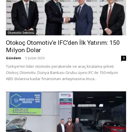
Otomotiv Sektörü
Otokoç Otomotiv’e IFC’den İlk Yatırım: 150
Milyon Dolar
Gündem
-
5 Şubat 2026
0
Türkiye’nin lider otomotiv perakende ve araç kiralama şirketi
Otokoç Otomotiv, Dünya Bankası Grubu üyesi IFC ile 150 milyon
ABD dolarına kadar finansman anlaşmasına imza...