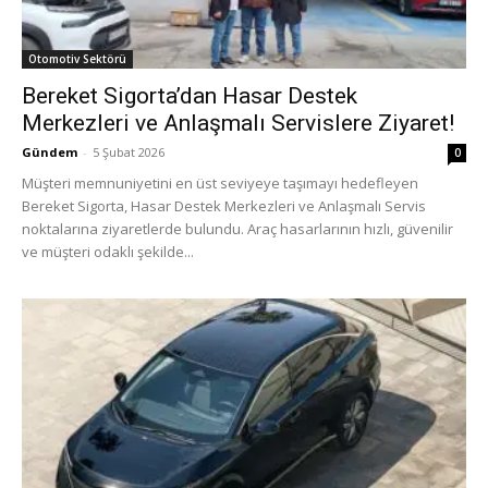
Otomotiv Sektörü
Bereket Sigorta’dan Hasar Destek
Merkezleri ve Anlaşmalı Servislere Ziyaret!
Gündem
-
5 Şubat 2026
0
Müşteri memnuniyetini en üst seviyeye taşımayı hedefleyen
Bereket Sigorta, Hasar Destek Merkezleri ve Anlaşmalı Servis
noktalarına ziyaretlerde bulundu. Araç hasarlarının hızlı, güvenilir
ve müşteri odaklı şekilde...