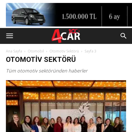
Ana Sayfa
Otomobil
Otomotiv Sektörü
Sayfa 3
OTOMOTIV SEKTÖRÜ
Tüm otomotiv sektöründen haberler