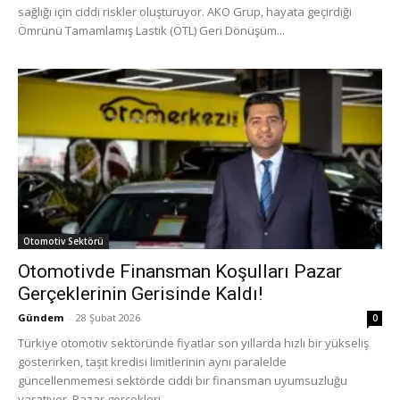
sağlığı için ciddi riskler oluşturuyor. AKO Grup, hayata geçirdiği
Ömrünü Tamamlamış Lastik (ÖTL) Geri Dönüşüm...
Otomotiv Sektörü
Otomotivde Finansman Koşulları Pazar
Gerçeklerinin Gerisinde Kaldı!
Gündem
-
28 Şubat 2026
0
Türkiye otomotiv sektöründe fiyatlar son yıllarda hızlı bir yükseliş
gösterirken, taşıt kredisi limitlerinin aynı paralelde
güncellenmemesi sektörde ciddi bir finansman uyumsuzluğu
yaratıyor. Pazar gerçekleri...