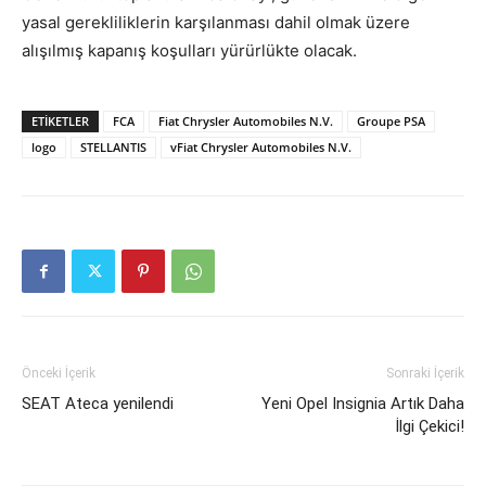
yasal gerekliliklerin karşılanması dahil olmak üzere
alışılmış kapanış koşulları yürürlükte olacak.
ETIKETLER
FCA
Fiat Chrysler Automobiles N.V.
Groupe PSA
logo
STELLANTIS
vFiat Chrysler Automobiles N.V.
Önceki İçerik
Sonraki İçerik
SEAT Ateca yenilendi
Yeni Opel Insignia Artık Daha
İlgi Çekici!