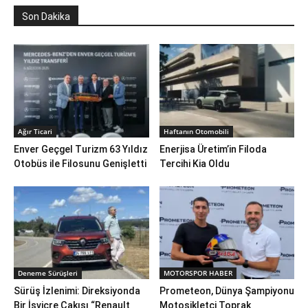
Son Dakika
Ağır Ticari
Haftanın Otomobili
Enver Geçgel Turizm 63 Yıldız
Enerjisa Üretim’in Filoda
Otobüs ile Filosunu Genişletti
Tercihi Kia Oldu
Deneme Sürüşleri
MOTORSPOR HABER
Sürüş İzlenimi: Direksiyonda
Prometeon, Dünya Şampiyonu
Bir İsviçre Çakısı “Renault
Motosikletçi Toprak