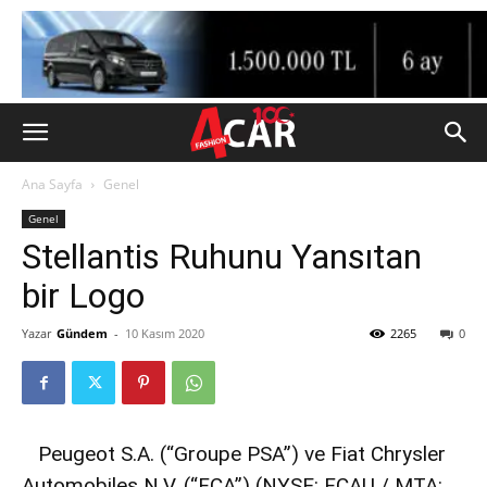
Ana Sayfa
Genel
Genel
Stellantis Ruhunu Yansıtan
bir Logo
Yazar
Gündem
-
10 Kasım 2020
2265
0
Peugeot S.A. (“Groupe PSA”) ve Fiat Chrysler
Automobiles N.V. (“FCA”) (NYSE: FCAU / MTA: