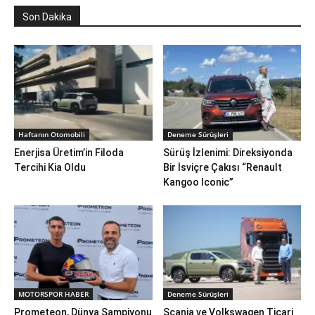
Son Dakika
Haftanın Otomobili
Deneme Sürüşleri
Enerjisa Üretim’in Filoda
Sürüş İzlenimi: Direksiyonda
Tercihi Kia Oldu
Bir İsviçre Çakısı “Renault
Kangoo Iconic”
MOTORSPOR HABER
Deneme Sürüşleri
Prometeon, Dünya Şampiyonu
Scania ve Volkswagen Ticari