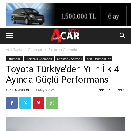
Ana Sayfa
Otomobil
Elektrikli Otomobil
Otomobil
Elektrikli Otomobil
Otomotiv Sektörü
Yeni Otomobiller
Toyota Türkiye’den Yılın İlk 4
Ayında Güçlü Performans
Yazar
Gündem
-
11 Mayıs 2025
1151
0