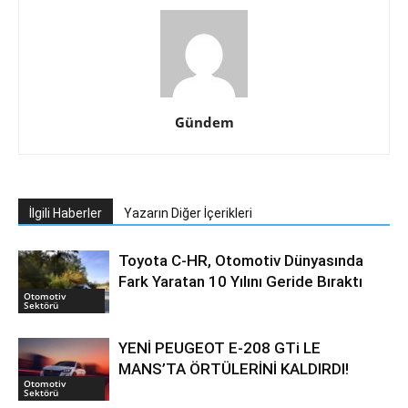
Gündem
İlgili Haberler
Yazarın Diğer İçerikleri
Toyota C-HR, Otomotiv Dünyasında
Fark Yaratan 10 Yılını Geride Bıraktı
Otomotiv
Sektörü
YENİ PEUGEOT E-208 GTi LE
MANS’TA ÖRTÜLERİNİ KALDIRDI!
Otomotiv
Sektörü