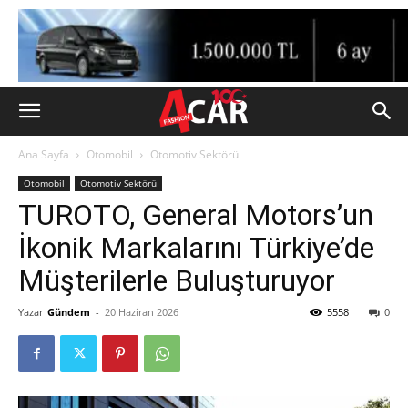
Ana Sayfa
Otomobil
Otomotiv Sektörü
Otomobil
Otomotiv Sektörü
TUROTO, General Motors’un
İkonik Markalarını Türkiye’de
Müşterilerle Buluşturuyor
Yazar
Gündem
-
20 Haziran 2026
5558
0