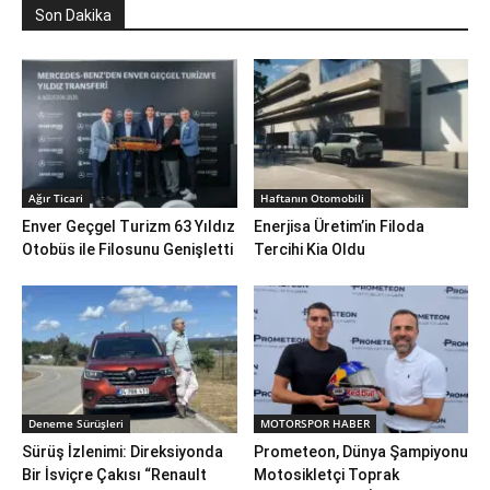
Son Dakika
Ağır Ticari
Haftanın Otomobili
Enver Geçgel Turizm 63 Yıldız
Enerjisa Üretim’in Filoda
Otobüs ile Filosunu Genişletti
Tercihi Kia Oldu
Deneme Sürüşleri
MOTORSPOR HABER
Sürüş İzlenimi: Direksiyonda
Prometeon, Dünya Şampiyonu
Bir İsviçre Çakısı “Renault
Motosikletçi Toprak