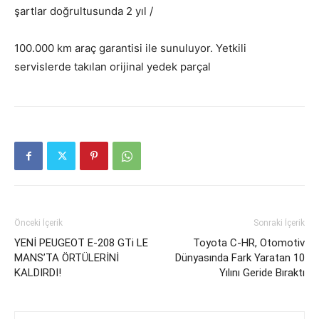
şartlar doğrultusunda 2 yıl /
100.000 km araç garantisi ile sunuluyor. Yetkili
servislerde takılan orijinal yedek parçal
Önceki İçerik
Sonraki İçerik
YENİ PEUGEOT E-208 GTi LE
Toyota C-HR, Otomotiv
MANS’TA ÖRTÜLERİNİ
Dünyasında Fark Yaratan 10
KALDIRDI!
Yılını Geride Bıraktı