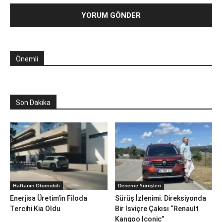
Önemli
Son Dakika
Haftanın Otomobili
Deneme Sürüşleri
Enerjisa Üretim’in Filoda
Sürüş İzlenimi: Direksiyonda
Tercihi Kia Oldu
Bir İsviçre Çakısı “Renault
Kangoo Iconic”