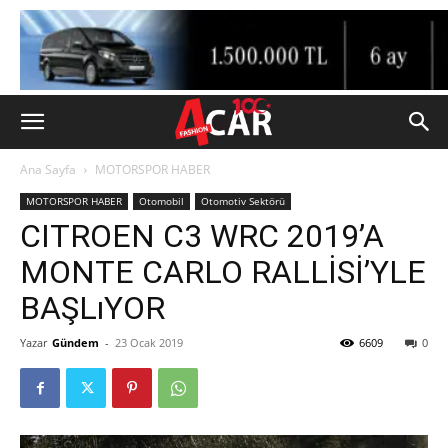
Ana Sayfa
MOTORSPOR HABER
MOTORSPOR HABER
Otomobil
Otomotiv Sektörü
CITROEN C3 WRC 2019’A
MONTE CARLO RALLİSİ’YLE
BAŞLıYOR
Yazar
Gündem
-
23 Ocak 2019
6609
0