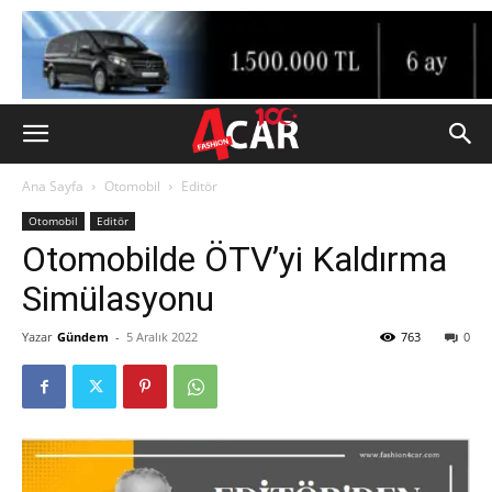
Ana Sayfa
Otomobil
Editör
Otomobil
Editör
Otomobilde ÖTV’yi Kaldırma
Simülasyonu
Yazar
Gündem
-
5 Aralık 2022
763
0