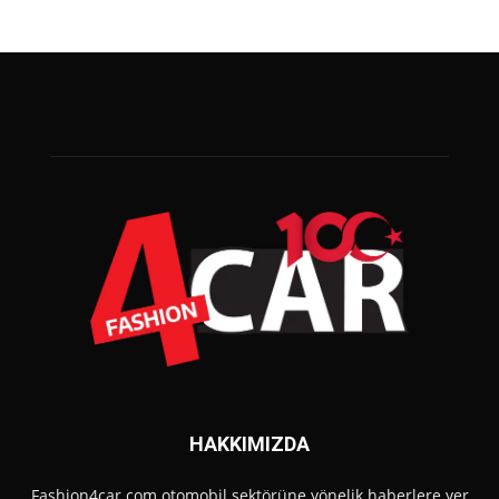
HAKKIMIZDA
Fashion4car.com otomobil sektörüne yönelik haberlere yer