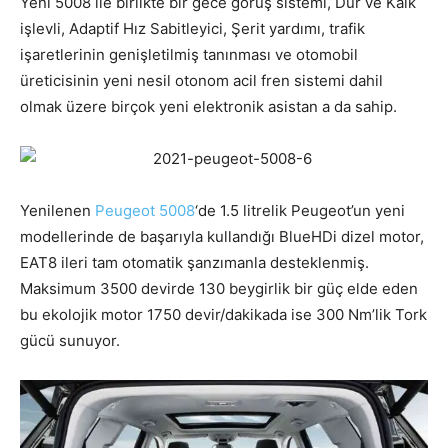
Yeni 5008 ile birlikte bir gece görüş sistemi, Dur ve Kalk
işlevli, Adaptif Hız Sabitleyici, Şerit yardımı, trafik
işaretlerinin genişletilmiş tanınması ve otomobil
üreticisinin yeni nesil otonom acil fren sistemi dahil
olmak üzere birçok yeni elektronik asistan a da sahip.
Yenilenen
Peugeot 5008
‘de 1.5 litrelik Peugeot’un yeni
modellerinde de başarıyla kullandığı BlueHDi dizel motor,
EAT8 ileri tam otomatik şanzımanla desteklenmiş.
Maksimum 3500 devirde 130 beygirlik bir güç elde eden
bu ekolojik motor 1750 devir/dakikada ise 300 Nm’lik Tork
gücü sunuyor.