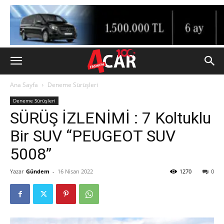
Ana Sayfa
Deneme Sürüşleri
Deneme Sürüşleri
SÜRÜŞ İZLENİMİ : 7 Koltuklu
Bir SUV “PEUGEOT SUV
5008”
Yazar
Gündem
-
16 Nisan 2022
1270
0