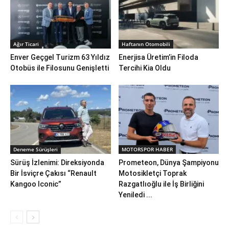
Ağır Ticari
Haftanın Otomobili
Enver Geçgel Turizm 63 Yıldız
Enerjisa Üretim’in Filoda
Otobüs ile Filosunu Genişletti
Tercihi Kia Oldu
Deneme Sürüşleri
MOTORSPOR HABER
Sürüş İzlenimi: Direksiyonda
Prometeon, Dünya Şampiyonu
Bir İsviçre Çakısı “Renault
Motosikletçi Toprak
Kangoo Iconic”
Razgatlıoğlu ile İş Birliğini
Yeniledi ...