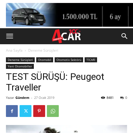
Ana Sayfa
Deneme Sürüşleri
Deneme Sürüşleri
Otomobil
Otomotiv Sektörü
TİCARİ
Yeni Otomobiller
TEST SÜRÜŞÜ: Peugeot
Traveller
Yazar
Gündem
-
27 Ocak 2019
8481
0