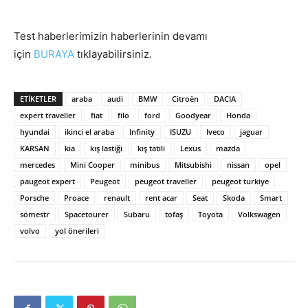
Test haberlerimizin haberlerinin devamı
için
BURAYA
tıklayabilirsiniz.
ETIKETLER
araba
audi
BMW
Citroën
DACIA
expert traveller
fiat
filo
ford
Goodyear
Honda
hyundai
ikinci el araba
Infinity
ISUZU
Iveco
jaguar
KARSAN
kia
kış lastiği
kış tatili
Lexus
mazda
mercedes
Mini Cooper
minibus
Mitsubishi
nissan
opel
paugeot expert
Peugeot
peugeot traveller
peugeot turkiye
Porsche
Proace
renault
rent acar
Seat
Skoda
Smart
sömestr
Spacetourer
Subaru
tofaş
Toyota
Volkswagen
volvo
yol önerileri