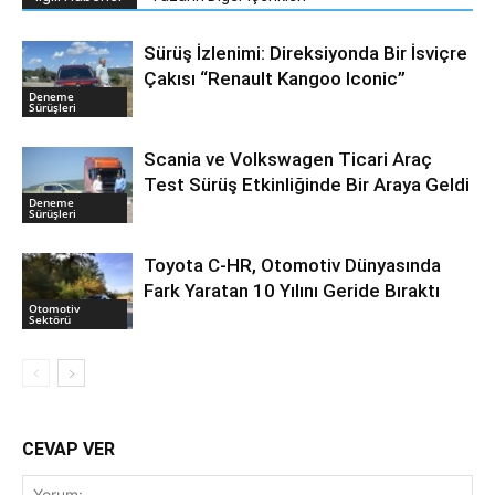
Sürüş İzlenimi: Direksiyonda Bir İsviçre
Çakısı “Renault Kangoo Iconic”
Deneme
Sürüşleri
Scania ve Volkswagen Ticari Araç
Test Sürüş Etkinliğinde Bir Araya Geldi
Deneme
Sürüşleri
Toyota C-HR, Otomotiv Dünyasında
Fark Yaratan 10 Yılını Geride Bıraktı
Otomotiv
Sektörü
CEVAP VER