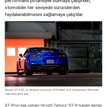
performans potansiyeli bulmaya çalışırken,
otomobilin her seviyede sürücülerden
faydalanabilmesini sağlamaya çalıştılar.
Nissan GT-R 50. yıl dönümü versiyonu 2019 New York Uluslararası Otomobil
Fuarı’nda yerini aldı.
GT-R’nin baş uzmanı Hiroshi Tamura “GT-R toplam denge