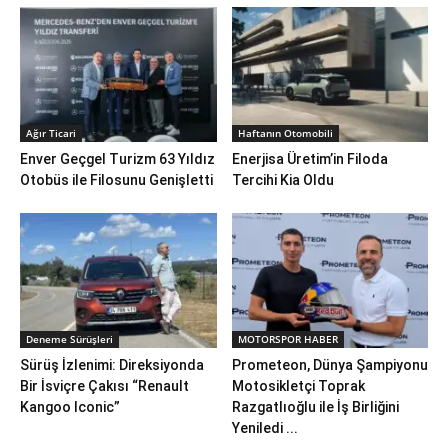
Ağır Ticari
Haftanın Otomobili
Enver Geçgel Turizm 63 Yıldız
Enerjisa Üretim’in Filoda
Otobüs ile Filosunu Genişletti
Tercihi Kia Oldu
Deneme Sürüşleri
MOTORSPOR HABER
Sürüş İzlenimi: Direksiyonda
Prometeon, Dünya Şampiyonu
Bir İsviçre Çakısı “Renault
Motosikletçi Toprak
Kangoo Iconic”
Razgatlıoğlu ile İş Birliğini
Yeniledi ...