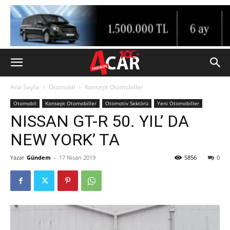
Ana Sayfa
Otomobil
Konsept Otomobiller
Otomobil
Konsept Otomobiller
Otomotiv Sektörü
Yeni Otomobiller
NISSAN GT-R 50. YIL’ DA
NEW YORK’ TA
Yazar
Gündem
-
17 Nisan 2019
5856
0