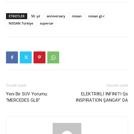
ETIKETLER
50. yıl
anniversary
nissan
nissan gt-r
NISSAN Türkiye
supercar
Önceki İçerik
Sonraki İçerik
Yeni Bir SUV Yorumu:
ELEKTRİKLİ INFINITI Qs
“MERCEDES GLB”
INSPIRATION ŞANGAY’ DA