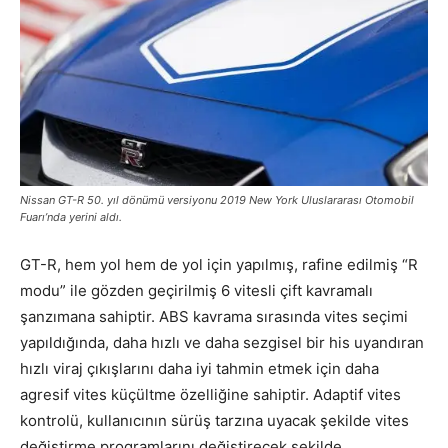
Nissan GT-R 50. yıl dönümü versiyonu 2019 New York Uluslararası Otomobil
Fuarı’nda yerini aldı.
GT-R, hem yol hem de yol için yapılmış, rafine edilmiş “R
modu” ile gözden geçirilmiş 6 vitesli çift kavramalı
şanzımana sahiptir. ABS kavrama sırasında vites seçimi
yapıldığında, daha hızlı ve daha sezgisel bir his uyandıran
hızlı viraj çıkışlarını daha iyi tahmin etmek için daha
agresif vites küçültme özelliğine sahiptir. Adaptif vites
kontrolü, kullanıcının sürüş tarzına uyacak şekilde vites
değiştirme programlarını değiştirecek şekilde